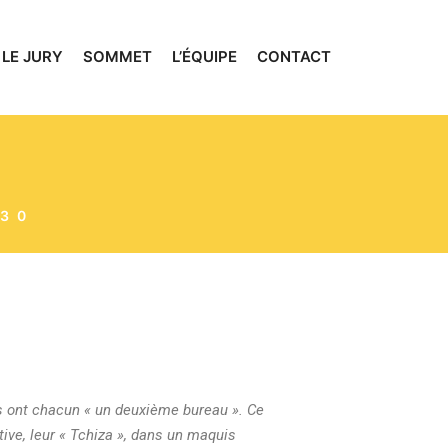
LE JURY
SOMMET
L’ÉQUIPE
CONTACT
H30
s ont chacun « un deuxième bureau ».
Ce
ive, leur « Tchiza », dans un maquis