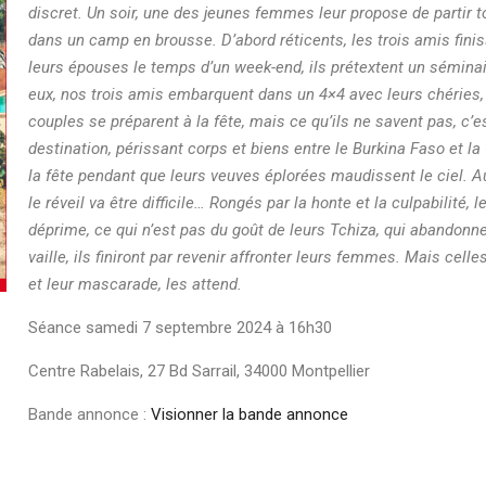
discret. Un soir,
une des jeunes femmes leur propose de partir
dans un camp en brousse.
D’abord réticents, les trois amis fini
leurs épouses le temps d’un week-end, ils
prétextent un séminai
eux, nos trois amis embarquent
dans un 4×4 avec leurs chéries, 
couples
se préparent à la fête, mais ce qu’ils ne savent pas, c’
destination, périssant corps et
biens entre le Burkina Faso et la 
la fête pendant que leurs veuves éplorées
maudissent le ciel.
A
le réveil va être
difficile… Rongés par la honte et la culpabilité, l
déprime, ce qui n’est pas du goût
de leurs Tchiza, qui abandonne
vaille, ils finiront par revenir affronter leurs
femmes. Mais celles
et leur mascarade, les
attend.
Séance samedi 7 septembre 2024 à 16h30
Centre Rabelais, 27 Bd Sarrail, 34000 Montpellier
Bande annonce :
Visionner la bande annonce