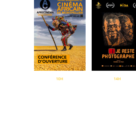
10H
14H