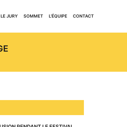
LE JURY
SOMMET
L’ÉQUIPE
CONTACT
GE
L
USION PENDANT LE FESTIVAL